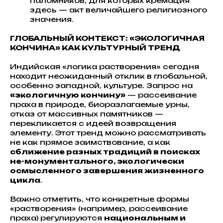
паломников, для которых кремация
здесь — акт величайшего религиозного
значения.
ГЛОБАЛЬНЫЙ КОНТЕКСТ: «ЭКОЛОГИЧНАЯ
КОНЧИНА» КАК КУЛЬТУРНЫЙ ТРЕНД
Индийская «логика растворения» сегодня
находит неожиданный отклик в глобальной,
особенно западной, культуре. Запрос на
«экологичную кончину»
— рассеивание
праха в природе, биоразлагаемые урны,
отказ от массивных памятников —
перекликается с идеей возвращения
элементу. Этот тренд можно рассматривать
не как прямое заимствование, а как
сближение разных традиций в поисках
не-монументального, экологически
осмысленного завершения жизненного
цикла
.
Важно отметить, что конкретные формы
«растворения» (например, рассеивание
праха) регулируются
национальным и