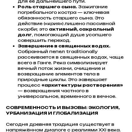
для её дальнейшего пути.
Роль старшего сына.
Зажигание
погребального костра — ключевая
обязанность старшего сына. Это
действие («крия») лишено пассивной
скорби; это
активный, сакральный
долг
, помогающий душе усопшего
совершить переход.
Завершение в священных водах.
Собранный пепел traditionally
рассеивается в священных водах, чаще
всего в Ганге. Река символизирует
вечный поток жизни, очищение и
возвращение элементов тела в
природные циклы. Это завершает
процесс
«архитектуры растворения»
— возвращения частного в
универсальное, временного в вечное.
СОВРЕМЕННОСТЬ И ВЫЗОВЫ: ЭКОЛОГИЯ,
УРБАНИЗАЦИЯ И ГЛОБАЛИЗАЦИЯ
Сегодня древняя традиция существует в
напряжённом диалоге с реалиями XXI века.