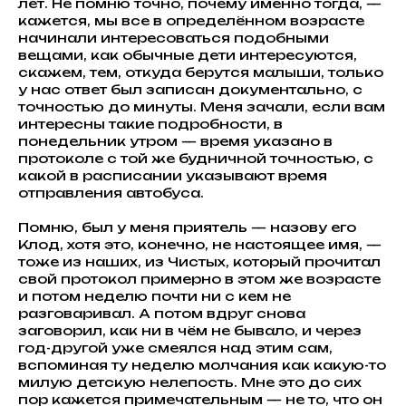
лет. Не помню точно, почему именно тогда, —
кажется, мы все в определённом возрасте
начинали интересоваться подобными
вещами, как обычные дети интересуются,
скажем, тем, откуда берутся малыши, только
у нас ответ был записан документально, с
точностью до минуты. Меня зачали, если вам
интересны такие подробности, в
понедельник утром — время указано в
протоколе с той же будничной точностью, с
какой в расписании указывают время
отправления автобуса.
Помню, был у меня приятель — назову его
Клод, хотя это, конечно, не настоящее имя, —
тоже из наших, из Чистых, который прочитал
свой протокол примерно в этом же возрасте
и потом неделю почти ни с кем не
разговаривал. А потом вдруг снова
заговорил, как ни в чём не бывало, и через
год-другой уже смеялся над этим сам,
вспоминая ту неделю молчания как какую-то
милую детскую нелепость. Мне это до сих
пор кажется примечательным — не то, что он