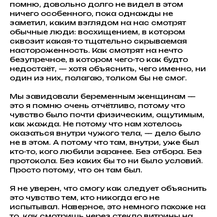
помню, довольно долго не видел в этом
ничего особенного, пока однажды не
заметил, каким взглядом на нас смотрят
обычные люди: восхищением, в котором
сквозит какая-то тщательно скрываемая
настороженность. Как смотрят на нечто
безупречное, в котором чего-то как будто
недостаёт, — хотя объяснить, чего именно, ни
один из них, полагаю, толком бы не смог.
Мы завидовали беременным женщинам —
это я помню очень отчётливо, потому что
чувство было почти физическим, ощутимым,
как жажда. Не потому что нам хотелось
оказаться внутри чужого тела, — дело было
не в этом. А потому что там, внутри, уже был
кто-то, кого любили заранее. Без отбора. Без
протокола. Без каких бы то ни было условий.
Просто потому, что он там был.
Я не уверен, что смогу как следует объяснить
это чувство тем, кто никогда его не
испытывал. Наверное, это немного похоже на
то, как смотришь через стекло витрины на