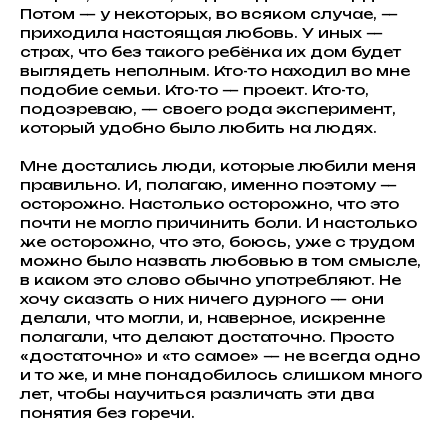
Потом — у некоторых, во всяком случае, —
приходила настоящая любовь. У иных —
страх, что без такого ребёнка их дом будет
выглядеть неполным. Кто-то находил во мне
подобие семьи. Кто-то — проект. Кто-то,
подозреваю, — своего рода эксперимент,
который удобно было любить на людях.
Мне достались люди, которые любили меня
правильно. И, полагаю, именно поэтому —
осторожно. Настолько осторожно, что это
почти не могло причинить боли. И настолько
же осторожно, что это, боюсь, уже с трудом
можно было назвать любовью в том смысле,
в каком это слово обычно употребляют. Не
хочу сказать о них ничего дурного — они
делали, что могли, и, наверное, искренне
полагали, что делают достаточно. Просто
«достаточно» и «то самое» — не всегда одно
и то же, и мне понадобилось слишком много
лет, чтобы научиться различать эти два
понятия без горечи.