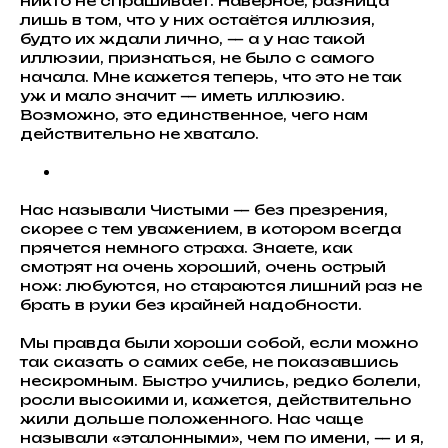
никто не спрашивает. Наверное, разница
лишь в том, что у них остаётся иллюзия,
будто их ждали лично, — а у нас такой
иллюзии, признаться, не было с самого
начала. Мне кажется теперь, что это не так
уж и мало значит — иметь иллюзию.
Возможно, это единственное, чего нам
действительно не хватало.
Нас называли Чистыми — без презрения,
скорее с тем уважением, в котором всегда
прячется немного страха. Знаете, как
смотрят на очень хороший, очень острый
нож: любуются, но стараются лишний раз не
брать в руки без крайней надобности.
Мы правда были хороши собой, если можно
так сказать о самих себе, не показавшись
нескромным. Быстро учились, редко болели,
росли высокими и, кажется, действительно
жили дольше положенного. Нас чаще
называли «эталонными», чем по имени, — и я,