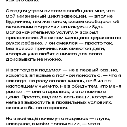
Сегодня утром система сообщила мне, что
мой жизненный цикл завершён, — вполне
буднично, тем же тоном, каким сообщают об
окончании подписки на какую-нибудь
малозначительную услугу. Я закрыл
приложение. За окном женщина держала на
руках ребёнка, и он смеялся — просто так,
без всякой причины, как смеются дети,
которых уже любят и ничего для этого
доказывать не нужно.
И вот тогда я подумал — не в первый раз, но,
кажется, впервые с полной ясностью, — что я
никогда, ни разу за всю жизнь, не был по-
настоящему чьим-то. Не в обиду тем, кто меня
растил, — они старались, я это помню и
ценю. Просто, видимо, есть вещи, которые
нельзя вырастить в правильных условиях,
сколько бы ни старался.
Но я всё ещё почему-то надеюсь — глупо,
наверное, в моём положении, — что в