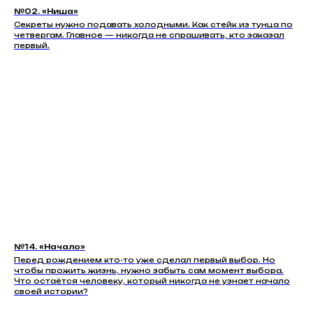
№02. «Ниша»
Секреты нужно подавать холодными. Как стейк из тунца по
четвергам. Главное — никогда не спрашивать, кто заказал
первый.
№14. «Начало»
Перед рождением кто-то уже сделал первый выбор. Но
чтобы прожить жизнь, нужно забыть сам момент выбора.
Что остаётся человеку, который никогда не узнает начало
своей истории?