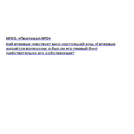
№00. «Протокол №0»
Кай впервые чувствует вкус настоящей еды. И впервые
задаётся вопросом: а был ли его первый бунт
действительно его собственным?