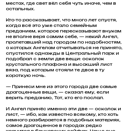
местах, где свет вёл себя чуть иначе, чем в
остальных.
Кто-то рассказывает, что много лет спустя,
когда всё это уже стало семейным
преданием, которое пересказывают внукам
не вполне веря самим себе, — некий Ангел,
пролетавший над городом по надобностям,
о которых Ангелам отчитываться не принято,
спустился однажды в Центральный парк и
подобрал с земли две вещи: осколок
хрустального плафона и высохший лист
вяза, под которым стояли те двое в ту
короткую ночь.
— Принеси мне из этого города две самые
драгоценные вещи, — сказал ему, если
верить преданию, Тот, кто его послал.
И Ангел принёс именно эти две — осколок и
лист, — ибо, как известно всякому, кто хоть
немного разбирается в подобных материях,
самое драгоценное в городах редко
хранится в банковских сейфах. Чаще оно