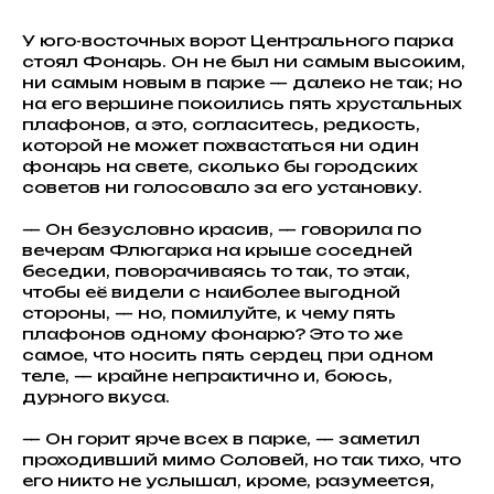
У юго-восточных ворот Центрального парка
стоял Фонарь. Он не был ни самым высоким,
ни самым новым в парке — далеко не так; но
на его вершине покоились пять хрустальных
плафонов, а это, согласитесь, редкость,
которой не может похвастаться ни один
фонарь на свете, сколько бы городских
советов ни голосовало за его установку.
— Он безусловно красив, — говорила по
вечерам Флюгарка на крыше соседней
беседки, поворачиваясь то так, то этак,
чтобы её видели с наиболее выгодной
стороны, — но, помилуйте, к чему пять
плафонов одному фонарю? Это то же
самое, что носить пять сердец при одном
теле, — крайне непрактично и, боюсь,
дурного вкуса.
— Он горит ярче всех в парке, — заметил
проходивший мимо Соловей, но так тихо, что
его никто не услышал, кроме, разумеется,