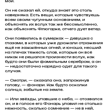
мои.
Он не сказал ей, откуда знает это столь
наверняка. Есть вещи, которые чувствуешь
всем своим чугунным основанием, и
объяснять их вслух так же бессмысленно,
как объяснять Флюгарке, отчего дует ветер.
Они появились в сумерках — девушка с
глазами, в которых уже дрожали отражения
ещё не зажжённых огней, и юноша, несший
на плечах тяжесть слов, которые он всё
никак не решался произнести вслух, как
будто они были фамильным серебром, а он
— недостаточно нарядно одет для такого
случая.
— Смотри, — сказала она, запрокинув
голову, — фонари. Как будто осколки
солнца, забытые на земле.
— Или звёзды, упавшие с неба, — отозвался
он, и в голосе его Фонарь уловил не столько
нежность, сколько сомнение — не в ней,