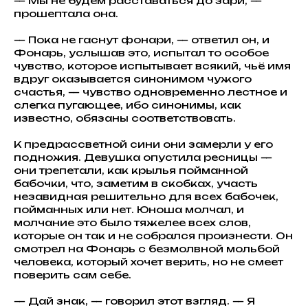
— Мы не будем расставаться до зари, —
прошептала она.
— Пока не гаснут фонари, — ответил он, и
Фонарь, услышав это, испытал то особое
чувство, которое испытывает всякий, чьё имя
вдруг оказывается синонимом чужого
счастья, — чувство одновременно лестное и
слегка пугающее, ибо синонимы, как
известно, обязаны соответствовать.
К предрассветной сини они замерли у его
подножия. Девушка опустила ресницы —
они трепетали, как крылья пойманной
бабочки, что, заметим в скобках, участь
незавидная решительно для всех бабочек,
пойманных или нет. Юноша молчал, и
молчание это было тяжелее всех слов,
которые он так и не собрался произнести. Он
смотрел на Фонарь с безмолвной мольбой
человека, который хочет верить, но не смеет
поверить сам себе.
— Дай знак, — говорил этот взгляд. — Я