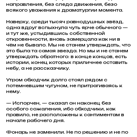
направления, без следа движения, безо
всякого уважения к драматургии момента.
Наверху, среди тысяч равнодушных звёзд,
одна вдруг вспыхнула чуть ярче обычного —
и тут же, устыдившись собственной
откровенности, вновь замерцала как ни в
чём не бывало. Мы не станем утверждать, что
это была та самая звезда. Но мы и не станем
утверждать обратного: в конце концов, есть
истории, конец которых приличнее оставить
небу, а не рассказчику.
Утром обходчик долго стоял рядом с
потемневшим чугуном, не притрагиваясь к
нему.
— Испорчен, — сказал он наконец без
особого сожаления, ибо обходчики, как
правило, не расположены к сантиментам в
начале рабочего дня.
Фонарь не заменили. Не по решению и не по