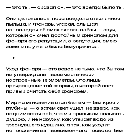
— Это ты, — сказал он. — Это всегда была ты.
Они целовались, пока оседала стеклянная
пыльца, и Фонарь, угасая, слышал
напоследок её смех сквозь слёзы — звук,
который он счёл достойным финалом для
фонаря его репутации, а репутация, смею
заметить, у него была безупречная.
Уход фонаря — это вовсе не тьма, что бы там
ни утверждали пессимистически
настроенные Термометры. Это лишь
прекращение той формы, в которой свет
привык считать себя фонарём.
Мир на мгновение стал белым — без края и
глубины, — а затем свет ушёл. Не вверх, как
поднимается всё, что мы привыкли называть
душою, и не наружу, как утекает вода из
треснувшего кувшина, а так, как уходит
напряжение из перерезанного провода: без