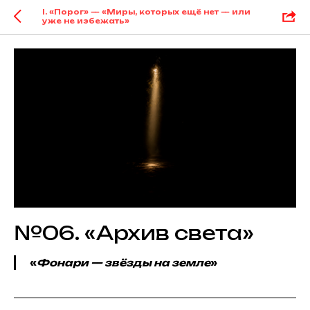
I. «Порог» — «Миры, которых ещё нет — или
уже не избежать»
№06. «Архив света»
«
Фонари — звёзды на земле
»