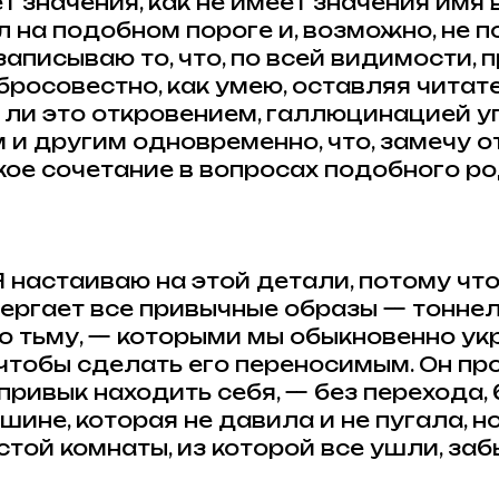
т значения, как не имеет значения имя в
л на подобном пороге и, возможно, не 
записываю то, что, по всей видимости,
обросовестно, как умею, оставляя чита
 ли это откровением, галлюцинацией 
 и другим одновременно, что, замечу от
кое сочетание в вопросах подобного ро
Я настаиваю на этой детали, потому что
ергает все привычные образы — тоннели
о тьму, — которыми мы обыкновенно у
 чтобы сделать его переносимым. Он пр
 привык находить себя, — без перехода, 
шине, которая не давила и не пугала, н
стой комнаты, из которой все ушли, за