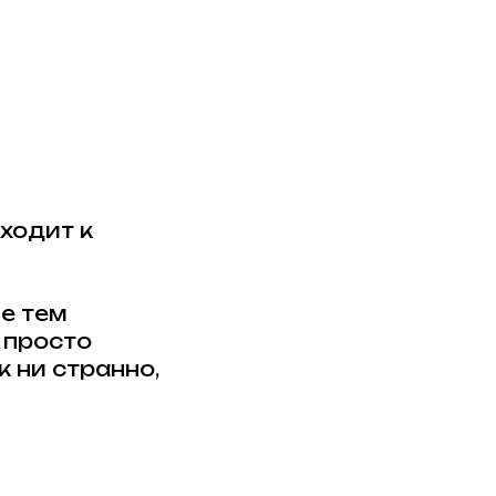
ходит к
е тем
 просто
 ни странно,