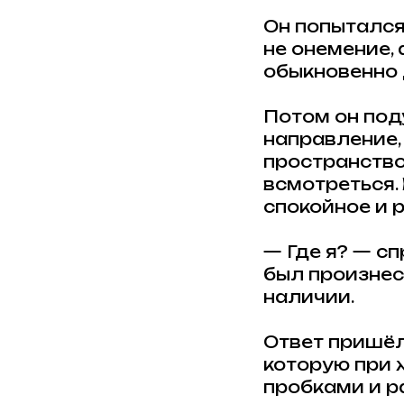
Он попытался
не онемение,
обыкновенно 
Потом он поду
направление, 
пространство
всмотреться.
спокойное и 
— Где я? — сп
был произнесё
наличии.
Ответ пришёл 
которую при 
пробками и ра