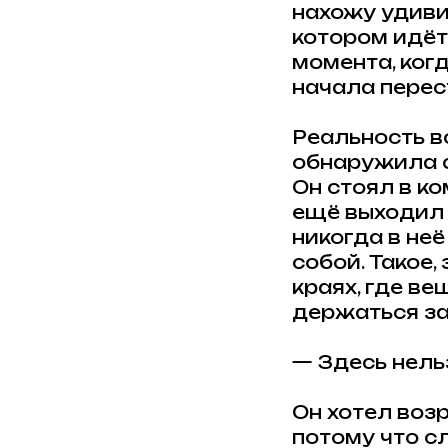
нахожу удиви
котором идёт
момента, когд
начала перес
Реальность во
обнаружила с
Он стоял в ко
ещё выходил и
никогда в неё
собой. Такое,
краях, где в
держаться за
— Здесь нель
Он хотел воз
потому что с