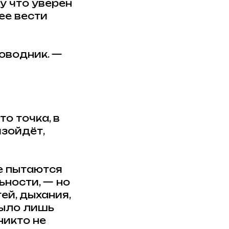
у что уверен
ее вести
оводник. —
то точка, в
изойдёт,
е пытаются
ности, — но
ей, дыхания,
Было лишь
никто не