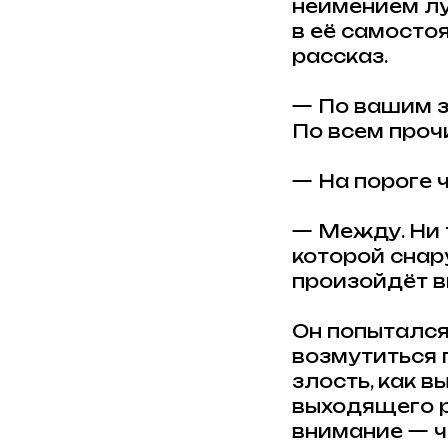
неимением лу
в её самосто
рассказ.
— По вашим з
По всем проч
— На пороге 
— Между. Ни т
которой снару
произойдёт в
Он попытался
возмутиться 
злость, как в
выходящего р
внимание — чи