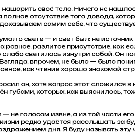
 нашарить своё тело. Ничего не нашлос
 а полное отсутствие того довода, кото
доказываем самим себе, что существу
мал о свете — и свет был: не источник 
а ровное, разлитое присутствие, как е
 слабо светилось изнутри собой. Он п
 Взгляда, впрочем, не было — было пони
ровное, как чтение хорошо знакомой ст
росил он, хотя вопрос этот сложился в н
н губами, которых, как выяснилось, то
— не голосом извне, а из той части его
жизни редко удаётся расслышать за бу
здражением дня. Я буду называть эту ч