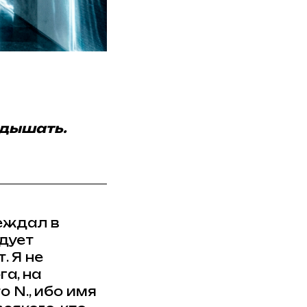
 дышать.
реждал в
дует
. Я не
га, на
 N., ибо имя