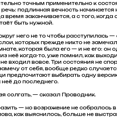
тельно точным применительно к состоя
 речь: подлинная вечность начинается н
а время заканчивается, а с того, когда
таёт быть нужной.
круг него не то чтобы расступилась — 
лои, которых прежде никто не замечал 
мнате, которая была его — и не его: он
з неё когда-то, уже помнил, как выходит
 не входил вовсе. Три состояния не сп
 замечу от себя, вообще редко случает
ещи предпочитают выбирать одну верси
 неё до последнего.
зя солгать, — сказал Проводник.
разить — но возражение не собралось в
лова, как выяснилось, больше не выстр