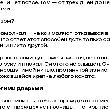
ни нет вовсе. Там — от трёх дней до не
ами.
азом?
молчал — не как молчат, отказывая в о
 что ответ этот способен дать только с
 и никто другой.
 расстояний тут тоже, кажется, не пола
 руку и плакал. Он этого не слышал. Он
и неощутимой нитью, протянутой из нио
ержавшейся крепче любого каната.
ногими дверьми
 вспомнить, что было прежде этого мес
о у «прежде» нет границы, — открытие,