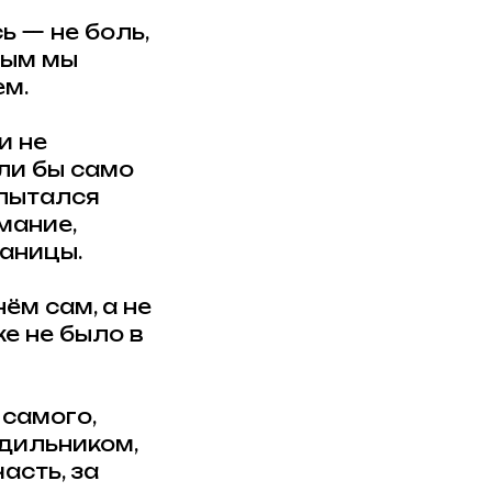
ь — не боль,
рым мы
ем.
и не
сли бы само
опытался
мание,
раницы.
ём сам, а не
же не было в
 самого,
дильником,
асть, за