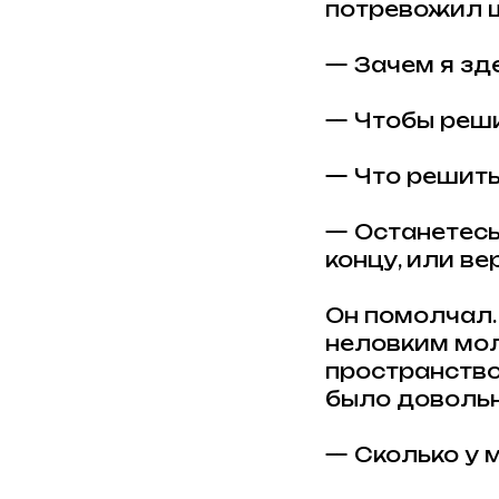
потревожил 
— Зачем я зд
— Чтобы реши
— Что решит
— Останетесь
концу, или ве
Он помолчал.
неловким мол
пространство
было довольн
— Сколько у 