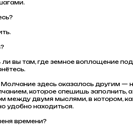
шагами.
есь?
ть.
ь?
 ли вы там, где земное воплощение под
рнётесь.
 Молчание здесь оказалось другим — н
чанием, которое спешишь заполнить, а
м между двумя мыслями, в котором, как
о удобно находиться.
меня времени?