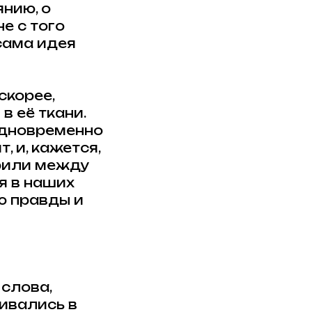
нию, о
е с того
 сама идея
скорее,
в её ткани.
 одновременно
, и, кажется,
орили между
ся в наших
ю правды и
 слова,
аивались в