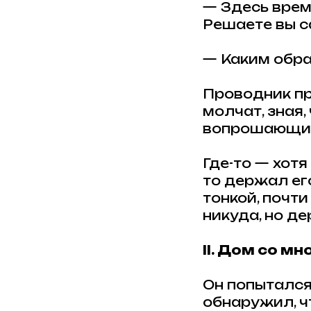
— Здесь време
Решаете вы с
— Каким обр
Проводник про
молчат, зная,
вопрошающий,
Где-то — хотя
то держал его
тонкой, почт
никуда, но д
II. Дом со м
Он попытался
обнаружил, чт