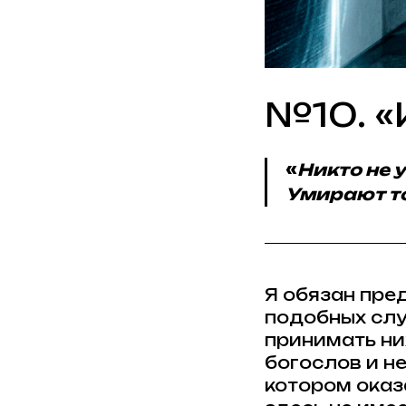
№10. «
«
Никто не 
Умирают то
Я обязан пре
подобных слу
принимать ни
богослов и не
котором оказа