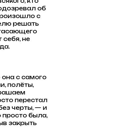
сякого, кто
подозревал об
 произошло с
телю решать
угасающего
 себя, не
да.
 она с самого
, полёты,
крашаем
осто перестал
без черты, — и
о просто была,
быв закрыть