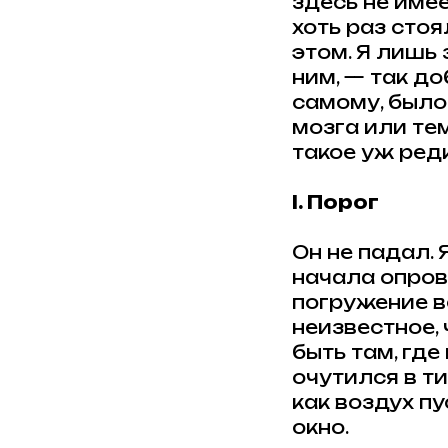
здесь не имее
хоть раз стоя
этом. Я лишь 
ним, — так д
самому, было
мозга или тем
такое уж ред
I. Порог
Он не падал. 
начала опров
погружение в
неизвестное,
быть там, где
очутился в ти
как воздух пу
окно.