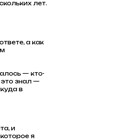
скольких лет.
твете, а как
ам
галось — кто-
 это знал —
ткуда в
та, и
 которое я