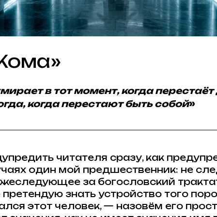
Кома»
умирает в тот момент, когда перестаёт
гда, когда перестают быть собой
»
дупредить читателя сразу, как предуп
чаях один мой предшественник: не сле
жеследующее за богословский трактат
 претендую знать устройство того поро
лся этот человек, — назовём его просто