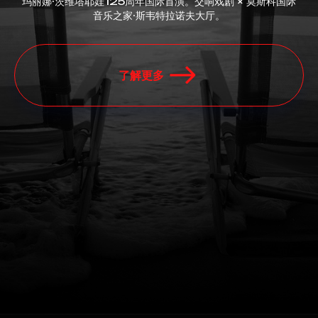
玛丽娜·茨维塔耶娃125周年国际首演。交响戏剧 × 莫斯科国际
音乐之家·斯韦特拉诺夫大厅。
了解更多