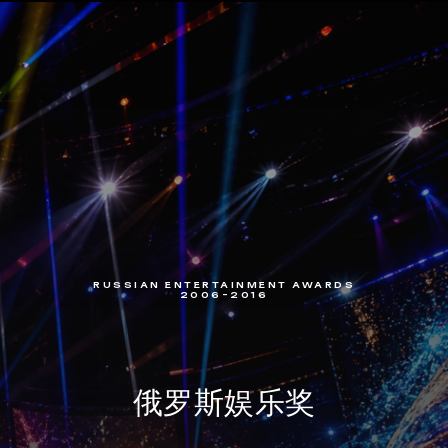
RUSSIAN ENTERTAINMENT AWARDS
2006–2016
俄罗斯娱乐奖