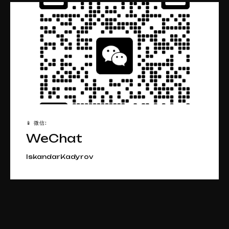
📱 微信:
WeChat
IskandarKadyrov